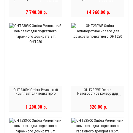
фиксатором в кейсе, 140-387
двухпоршневой, 133-485 мм
мм
7 740.00 р.
14 960.00 р.
OHT230RK Ombra Ремонтный
OHT230WF Ombra
комплект для подкатного
Неповоротное колесо для
гаражного домкрата 3 т.
домкрата подкатного OHT230
OHT230
1 290.00 р.
820.00 р.