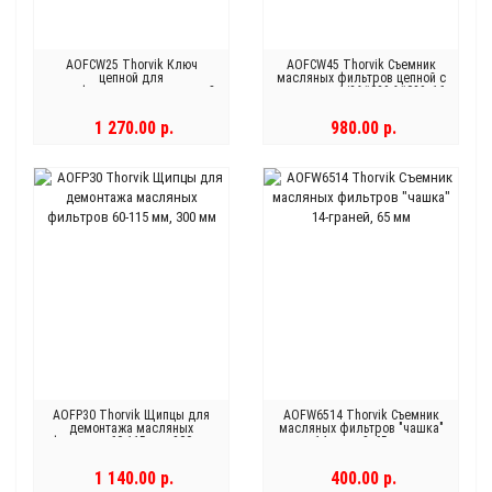
AOFCW25 Thorvik Ключ
AOFCW45 Thorvik Съемник
цепной для
масляных фильтров цепной с
непрофилированных деталей,
приводом 1/2&#039;&#039; 16
диапазон 60-120 мм, 230 мм
мм H с диапазоном до 120
мм
1 270.00 р.
980.00 р.
AOFP30 Thorvik Щипцы для
AOFW6514 Thorvik Съемник
демонтажа масляных
масляных фильтров "чашка"
фильтров 60-115 мм, 300 мм
14-граней, 65 мм
1 140.00 р.
400.00 р.