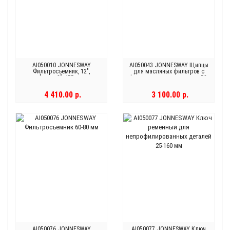
AI050010 JONNESWAY
AI050043 JONNESWAY Щипцы
Фильтросъемник, 12",
для масляных фильтров с
"цепной", 475 мм
фиксированным захватом 53-
118 мм
4 410.00 р.
3 100.00 р.
AI050076 JONNESWAY
AI050077 JONNESWAY Ключ