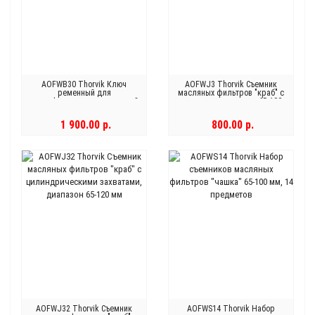
AOFWB30 Thorvik Ключ
AOFWJ3 Thorvik Съемник
ременный для
масляных фильтров "краб" с
непрофилированных деталей
плоскими захватами 65-100
с диапазоном до 220 мм, 280
мм
мм
1 900.00 р.
800.00 р.
AOFWJ32 Thorvik Съемник
AOFWS14 Thorvik Набор