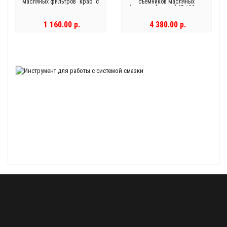
масляных фильтров "краб" с
съемников масляных
цилиндрическими захватами,
фильтров "чашка" 65-100 мм,
диапазон 65-120 мм
14 предметов
1 160.00 р.
4 380.00 р.