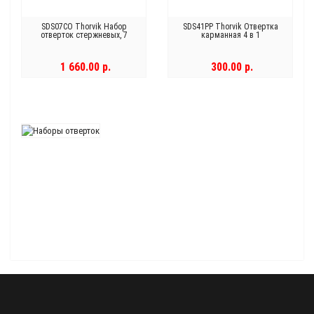
SDS07CO Thorvik Набор
SDS41PP Thorvik Отвертка
отверток стержневых, 7
карманная 4 в 1
предметов
1 660.00 р.
300.00 р.