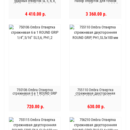
ударных отверток SL 5, 6, 8,
Набор отверток для точной
10, 12 мм, PH# 1, 2, 3, 4, Hex 4,
механики, 50 мм, шлиц 1.0-3.0
5, 6, 8, 14 предметов
и крест PH# 0.00-1, 8
предметов
4 410.00 р.
3 360.00 р.
750106 Ombra Отвертка
755110 Ombra Отвертка
стрежневая 6 в 1 ROUND GRIP
стрежневая двусторонняя
1/4",5/16" SL5,6, PH1,2
ROUND GRIP, РН1,SL5x100 мм
720.00 р.
630.00 р.