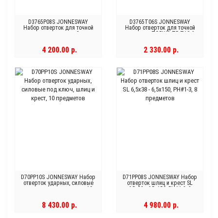
D3765P08S JONNESWAY
D3765T06S JONNESWAY
Набор отверток для точной
Набор отверток для точной
механики шлиц прямой, крест
механики TORX® Т5-Т10 6
(PH) 8 предметов
предметов
4 200.00 р.
2 330.00 р.
D70PP10S JONNESWAY Набор
D71PP08S JONNESWAY Набор
отверток ударных, силовые
отверток шлиц и крест SL
под ключ, шлиц и крест, 10
6,5х38 - 6,5х150, PH#1-3, 8
предметов
предметов
8 430.00 р.
4 980.00 р.