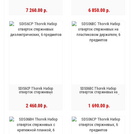
трещоточная c гибкой
диэлектрических PH# 0х60,
головкой с набором насадок
1х80, 2х100, SL 4х100, 5,5х125,
53 предмета
6,5х150, индикаторная
7 260.00 р.
6 850.00 р.
отвертка 220-250V, 7
предметов
SDIS6CP Thorvik Набор
SDS06BC Thorvik Набор
отверток стержневых
отверток стержневых на
диэлектрических, 6
пластиковом держателе, 6
предметов
предметов
2 460.00 р.
1 690.00 р.