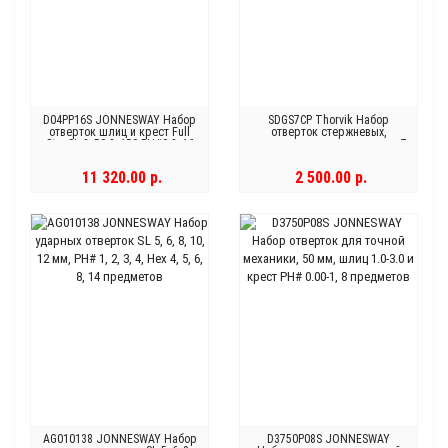
D04PP16S JONNESWAY Набор
SDGS7CP Thorvik Набор
отверток шлиц и крест Full
отверток стержневых,
Star SL 2х50-8х150 PH#0-3, 16
ударных, силовых под ключ, 7
предметов
предметов
11 320.00 р.
2 500.00 р.
AG010138 JONNESWAY Набор
D3750P08S JONNESWAY