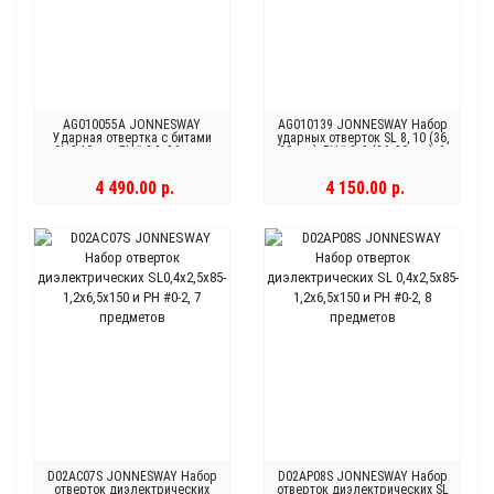
AG010055A JONNESWAY
AG010139 JONNESWAY Набор
Ударная отвертка с битами
ударных отверток SL 8, 10 (36,
SL 8,10 мм, PH# 2,3, 36 мм и
80 мм), PH# 2, 3 (36, 80 мм), 9
PH# 2,3 80 мм, 10 предметов
предметов
4 490.00 р.
4 150.00 р.
D02AC07S JONNESWAY Набор
D02AP08S JONNESWAY Набор
отверток диэлектрических
отверток диэлектрических SL